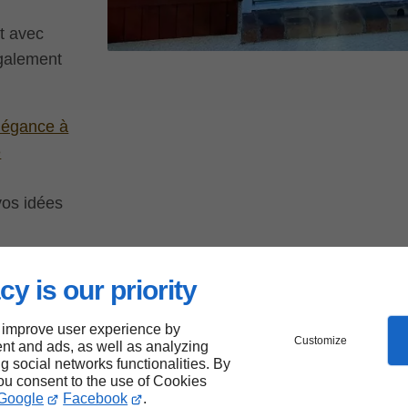
t avec
également
légance à
e
vos idées
cy is our priority
 improve user experience by
Customize
nt and ads, as well as analyzing
ng social networks functionalities. By
you consent to the use of Cookies
rvice
Google
Facebook
.