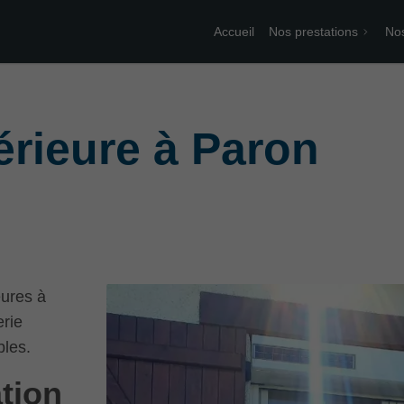
Accueil
Nos prestations
Nos
érieure à Paron
eures à
erie
bles.
ation