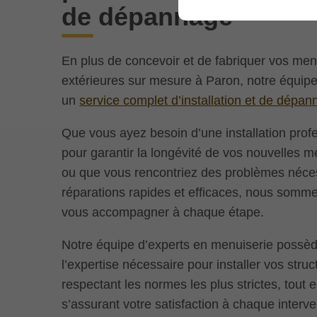
de dépannage
En plus de concevoir et de fabriquer vos men
extérieures sur mesure à Paron, notre équip
un
service complet d’installation et de dépa
Que vous ayez besoin d’une installation prof
pour garantir la longévité de vos nouvelles m
ou que vous rencontriez des problèmes néce
réparations rapides et efficaces, nous somme
vous accompagner à chaque étape.
Notre équipe d’experts en menuiserie possè
l’expertise nécessaire pour installer vos stru
respectant les normes les plus strictes, tout 
s’assurant votre satisfaction à chaque interve