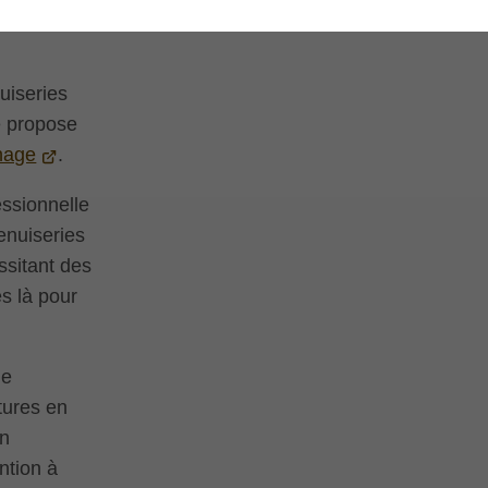
uiseries
e propose
nnage
.
essionnelle
enuiseries
ssitant des
s là pour
de
ctures en
en
ntion à