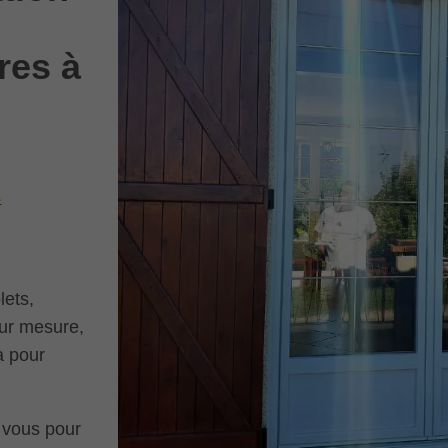
res à
s
lets,
sur mesure,
à pour
c vous pour